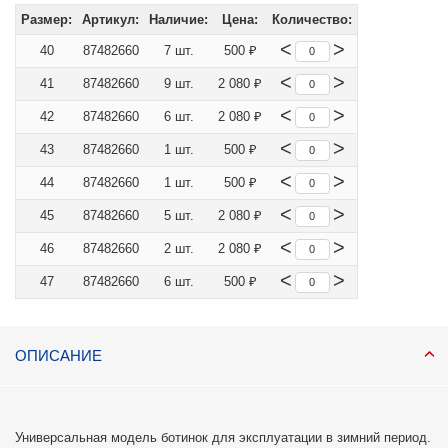
Размер:
Артикул:
Наличие:
Цена:
Количество:
<
>
40
87482660
7 шт.
500 ₽
<
>
41
87482660
9 шт.
2 080 ₽
<
>
42
87482660
6 шт.
2 080 ₽
<
>
43
87482660
1 шт.
500 ₽
<
>
44
87482660
1 шт.
500 ₽
<
>
45
87482660
5 шт.
2 080 ₽
<
>
46
87482660
2 шт.
2 080 ₽
<
>
47
87482660
6 шт.
500 ₽
ОПИСАНИЕ
Универсальная модель ботинок для эксплуатации в зимний период.