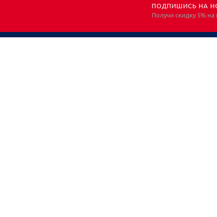
ПОДПИШИСЬ НА Н
Получи скидку 5% на
НЕОБХОДИМА
КОНСУЛЬТАЦИЯ?
ЗВОНИТЕ! ПОМОЖЕМ!
Все права защищены. Информация носит
исключительно информационный характер и не
является публичной офертой, определяемой
положениями ст. 437 ГК РФ. Для получения подробной
информации, обращайтесь к менеджерам*
© Компания ООО "ЛенСИЗ", 2019.