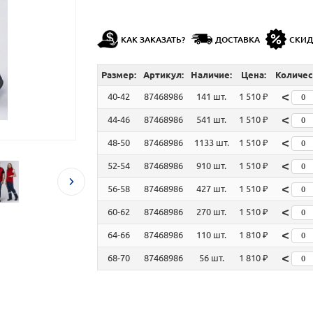
КАК ЗАКАЗАТЬ?
ДОСТАВКА
СКИ
Размер:
Артикул:
Наличие:
Цена:
Количес
<
40-42
87468986
141 шт.
1 510 ₽
<
44-46
87468986
541 шт.
1 510 ₽
<
48-50
87468986
1133 шт.
1 510 ₽
<
52-54
87468986
910 шт.
1 510 ₽
<
56-58
87468986
427 шт.
1 510 ₽
<
60-62
87468986
270 шт.
1 510 ₽
<
64-66
87468986
110 шт.
1 810 ₽
<
68-70
87468986
56 шт.
1 810 ₽