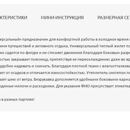
КТЕРИСТИКИ
МИНИ-ИНСТРУКЦИЯ
РАЗМЕРНАЯ СЕ
ерсальный» предназначен для комфортной работы в холодное время 
время путешествий и активного отдыха. Универсальный теплый жилет 
но садится по фигуре и не стесняет движения благодаря боковым разр
стью закрывает поясницу, препятствуя ее переохлаждению даже во вр
добно надевать и снимать. Благодаря плотной ткани с влагоотталки
т от осадков и отличается износостойкостью. Утеплитель синтепон п
вает шею от ветра. Безрукавка дополняется удобными боковыми карма
имые мелочи и расходники. Для указания ФИО присутствует этикетка
 в разных партиях!