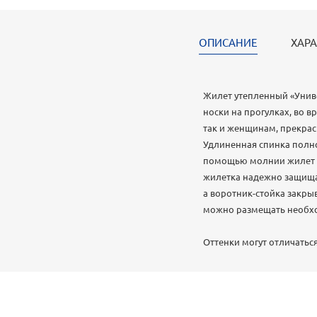
ОПИСАНИЕ
ХАРА
Жилет утепленный «Унив
носки на прогулках, во 
так и женщинам, прекрас
Удлиненная спинка полно
помощью молнии жилет у
жилетка надежно защищае
а воротник-стойка закры
можно размещать необход
Оттенки могут отличаться