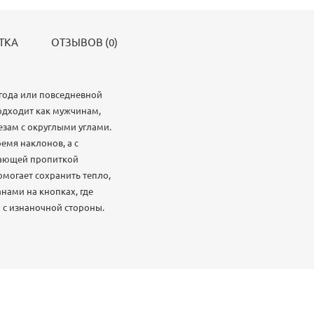
ТКА
ОТЗЫВОВ (0)
года или повседневной
подходит как мужчинам,
езам с округлыми углами.
емя наклонов, а с
вающей пропиткой
омогает сохранить тепло,
нами на кнопках, где
 с изнаночной стороны.