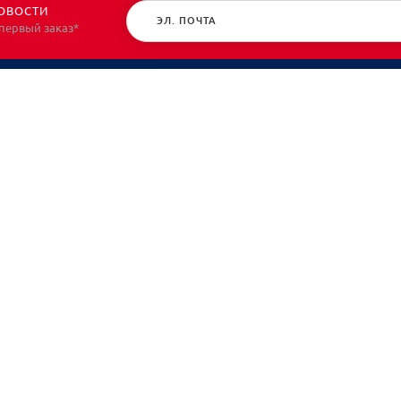
ОВОСТИ
 первый заказ*
КАТАЛОГ
О НАС
Спецодежда
О нас
Спецобувь
Политик
СИЗ
Контакт
Защита рук
Планы/Знаки/Журналы безопасности
Текстиль/Мягкий инвентарь
Хозтовары/Инвентарь/Мебель
Акция
Распродажа