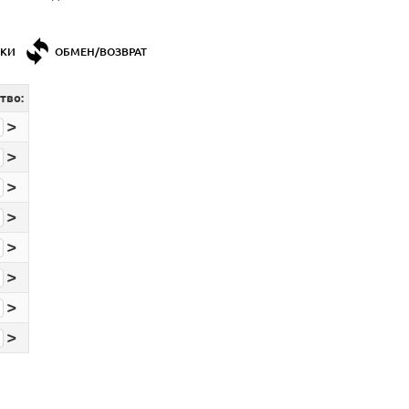
ДКИ
ОБМЕН/ВОЗВРАТ
тво:
>
>
>
>
>
>
>
>