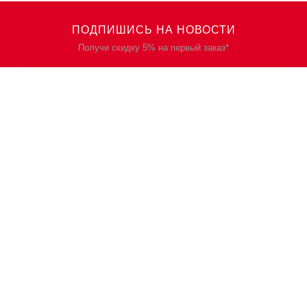
ПОДПИШИСЬ НА НОВОСТИ
Получи скидку 5% на первый заказ*
КАТАЛОГ
О НАС
Спецодежда
О нас
Спецобувь
Политика
конфиденциальности
СИЗ
Контакты
Защита рук
Планы/Знаки/Журналы