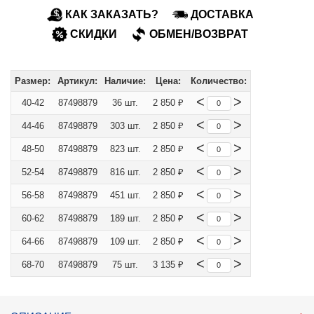
КАК ЗАКАЗАТЬ?
ДОСТАВКА
СКИДКИ
ОБМЕН/ВОЗВРАТ
Размер:
Артикул:
Наличие:
Цена:
Количество:
<
>
40-42
87498879
36 шт.
2 850 ₽
<
>
44-46
87498879
303 шт.
2 850 ₽
<
>
48-50
87498879
823 шт.
2 850 ₽
<
>
52-54
87498879
816 шт.
2 850 ₽
<
>
56-58
87498879
451 шт.
2 850 ₽
<
>
60-62
87498879
189 шт.
2 850 ₽
<
>
64-66
87498879
109 шт.
2 850 ₽
<
>
68-70
87498879
75 шт.
3 135 ₽