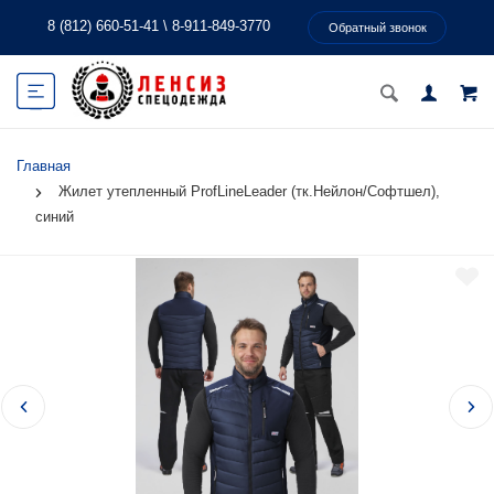
8 (812) 660-51-41
\
8-911-849-3770
Обратный звонок
Главная
Жилет утепленный ProfLineLeader (тк.Нейлон/Софтшел),
синий