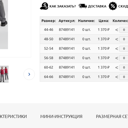
КАК ЗАКАЗАТЬ?
ДОСТАВКА
СКИ
Размер:
Артикул:
Наличие:
Цена:
Количес
<
44-46
87489141
0 шт.
1 370 ₽
<
48-50
87489141
0 шт.
1 370 ₽
<
52-54
87489141
0 шт.
1 370 ₽
<
56-58
87489141
0 шт.
1 370 ₽
<
60-62
87489141
0 шт.
1 370 ₽
<
64-66
87489141
0 шт.
1 370 ₽
КТЕРИСТИКИ
МИНИ-ИНСТРУКЦИЯ
РАЗМЕРНАЯ СЕ