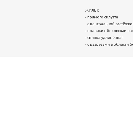
ЖИЛЕТ:
- прямого силуэта
- с центральной застёжко
- полочки с боковыми на
- спинка удлинённая
- с разрезами в области 