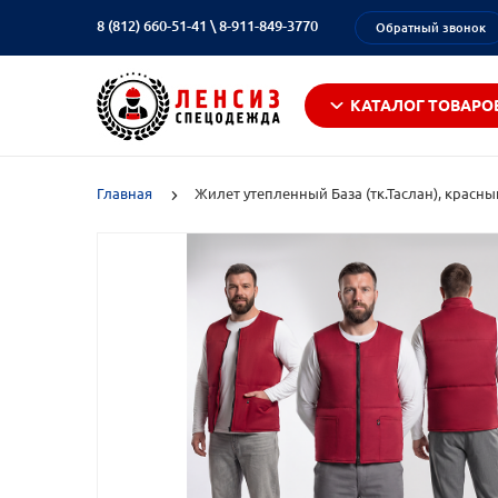
8 (812) 660-51-41
\
8-911-849-3770
Обратный звонок
КАТАЛОГ ТОВАРО
Главная
Жилет утепленный База (тк.Таслан), красны