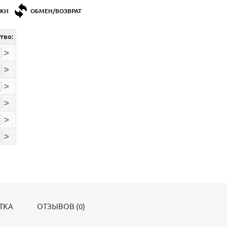
ДКИ
ОБМЕН/ВОЗВРАТ
тво:
>
>
>
>
>
>
ТКА
ОТЗЫВОВ (0)