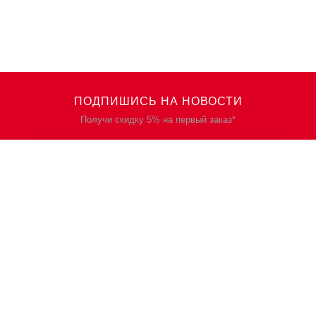
ПОДПИШИСЬ НА НОВОСТИ
Получи скидку 5% на первый заказ*
КАТАЛОГ
О НАС
Спецодежда
О нас
Спецобувь
Политика
конфиденциальности