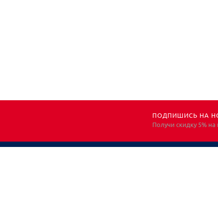
ПОДПИШИСЬ НА Н
Получи скидку 5% на
НЕОБХОДИМА
КОНСУЛЬТАЦИЯ?
ЗВОНИТЕ! ПОМОЖЕМ!