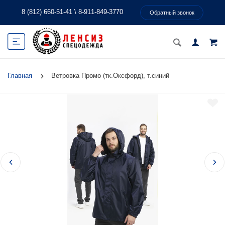
8 (812) 660-51-41
\
8-911-849-3770
Обратный звонок
Главная
Ветровка Промо (тк.Оксфорд), т.синий