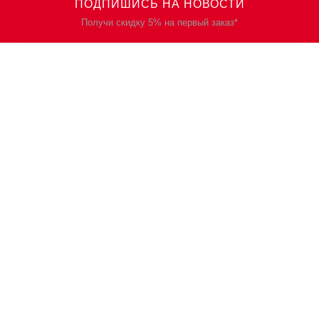
ПОДПИШИСЬ НА НОВОСТИ
Получи скидку 5% на первый заказ*
КАТАЛОГ
О НАС
Спецодежда
О нас
Спецобувь
Политика
конфиденциальности
СИЗ
Контакты
Защита рук
Планы/Знаки/Журналы
безопасности