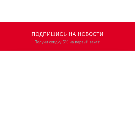
ПОДПИШИСЬ НА НОВОСТИ
Получи скидку 5% на первый заказ*
КАТАЛОГ
О НАС
Спецодежда
О нас
Спецобувь
Политика
конфиденциальности
СИЗ