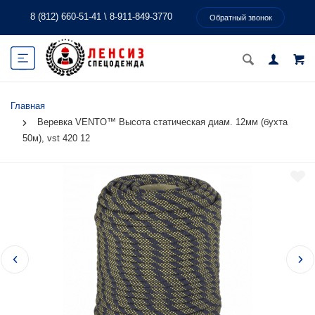
8 (812) 660-51-41
\
8-911-849-3770
Обратный звонок
Главная
Веревка VENTO™ Высота статическая диам. 12мм (бухта
50м), vst 420 12