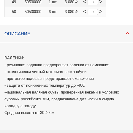
<
>
49
50530000
1 шт.
3 080 ₽
<
>
50
50530000
6 шт.
3 080 ₽
ОПИСАНИЕ
ВАЛЕНКИ:
- резиновая подошва предохраняет валенки от намокания
- экологически чистый материал верха обуви
- протектор подошвы предотвращает скольжение
- защита от пониженных температур до -40С
-национальная валяная обувь, проверенная веками в условиях
суровых российских зим, предназначена для носки в сырую
холодную погоду
Средняя высота от 30-40см