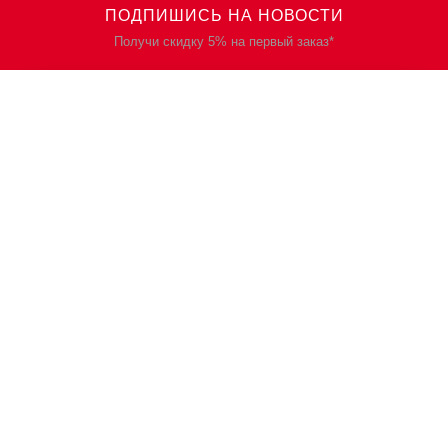
ПОДПИШИСЬ НА НОВОСТИ
Получи скидку 5% на первый заказ*
КАТАЛОГ
О НАС
Спецодежда
О нас
Спецобувь
Политика
конфиденциальности
СИЗ
Контакты
Защита рук
Планы/Знаки/Журналы
безопасности