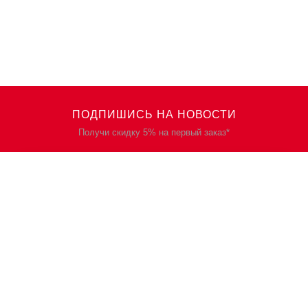
ПОДПИШИСЬ НА НОВОСТИ
Получи скидку 5% на первый заказ*
КАТАЛОГ
О НАС
Спецодежда
О нас
Спецобувь
Политика