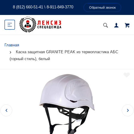
8 (812) 660-51-41
\
8-911-849-3770
Обратный звонок
Главная
Каска защитная GRANITE PEAK из термопластика AБС
(горный стиль), белый