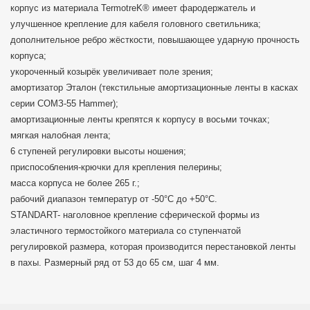
корпус из материала TermotreK® имеет фародержатель и
улучшенное крепление для кабеля головного светильника;
дополнительное ребро жёсткости, повышающее ударную прочность
корпуса;
укороченный козырёк увеличивает поле зрения;
амортизатор Эталон (текстильные амортизационные ленты в касках
серии СОМЗ-55 Hammer);
амортизационные ленты крепятся к корпусу в восьми точках;
мягкая налобная лента;
6 ступеней регулировки высоты ношения;
приспособления-крючки для крепления пелерины;
масса корпуса не более 265 г.;
рабочий диапазон температур от -50°С до +50°С.
STANDART- наголовное крепление сферической формы из
эластичного термостойкого материала со ступенчатой
регулировкой размера, которая производится перестановкой ленты
в пахы. Размерный ряд от 53 до 65 см, шаг 4 мм.