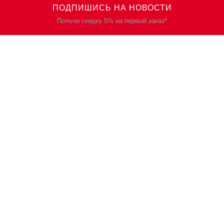
ПОДПИШИСЬ НА НОВОСТИ
Получи скидку 5% на первый заказ*
КАТАЛОГ
О НАС
Спецодежда
О нас
Спецобувь
Политика
конфиденциальности
СИЗ
Контакты
Защита рук
Планы/Знаки/Журналы
безопасности