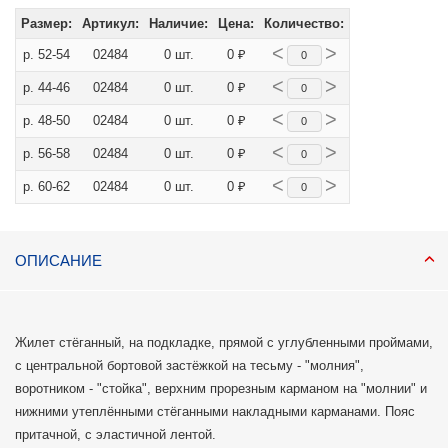
Размер:
Артикул:
Наличие:
Цена:
Количество:
<
>
р. 52-54
02484
0 шт.
0 ₽
<
>
р. 44-46
02484
0 шт.
0 ₽
<
>
р. 48-50
02484
0 шт.
0 ₽
<
>
р. 56-58
02484
0 шт.
0 ₽
<
>
р. 60-62
02484
0 шт.
0 ₽
ОПИСАНИЕ
Жилет стёганный, на подкладке, прямой с углубленными проймами,
с центральной бортовой застёжкой на тесьму - "молния",
воротником - "стойка", верхним прорезным карманом на "молнии" и
нижними утеплёнными стёганными накладными карманами. Пояс
притачной, с эластичной лентой.