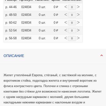
<
>
р. 44-46
024834
0 шт.
0 ₽
<
>
р. 48-50
024834
0 шт.
0 ₽
<
>
р. 60-62
024834
0 шт.
0 ₽
<
>
р. 52-54
024834
0 шт.
0 ₽
<
>
р. 56-58
024834
0 шт.
0 ₽
ОПИСАНИЕ
Жилет утеплённый Европа, стёганый, с застёжкой на молнию, с
воротником стойка, подкладка жилета и внутренний воротник из
флиса контрастного цвета. Полочки и спинка с отрезными
кокетками без стёжки для возможности нанесения логотипа. Жилет
с одним нагрудным карманом с молнией, двумя большими
накладными нижними карманами с наклонным входом и