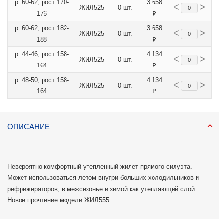
р. 60-62, рост 170-
3 658
<
>
ЖИЛ525
0 шт.
176
₽
р. 60-62, рост 182-
3 658
<
>
ЖИЛ525
0 шт.
188
₽
р. 44-46, рост 158-
4 134
<
>
ЖИЛ525
0 шт.
164
₽
р. 48-50, рост 158-
4 134
<
>
ЖИЛ525
0 шт.
164
₽
ОПИСАНИЕ
Невероятно комфортный утепленный жилет прямого силуэта.
Может использоваться летом внутри больших холодильников и
рефрижераторов, в межсезонье и зимой как утепляющий слой.
Новое прочтение модели ЖИЛ555