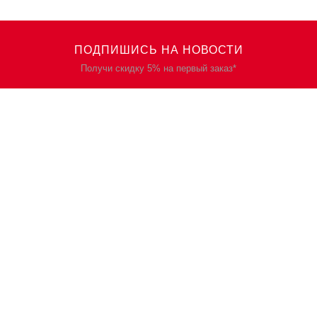
ПОДПИШИСЬ НА НОВОСТИ
Получи скидку 5% на первый заказ*
КАТАЛОГ
О НАС
Спецодежда
О нас
Спецобувь
Политика
конфиденциальности
СИЗ
Контакты
Защита рук