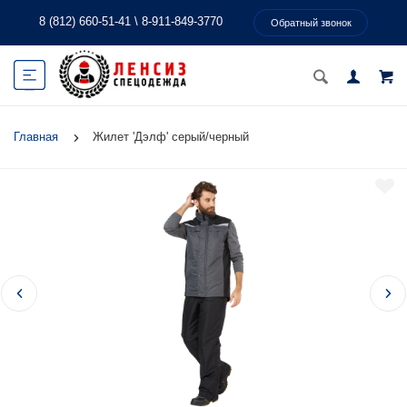
8 (812) 660-51-41
\
8-911-849-3770
Обратный звонок
Главная
Жилет 'Дэлф' серый/черный