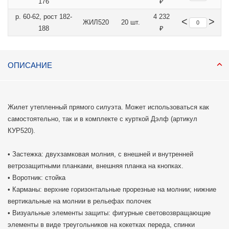
176
₽
р. 60-62, рост 182-
4 232
<
>
ЖИЛ520
20 шт.
188
₽
ОПИСАНИЕ
Жилет утепленный прямого силуэта. Может использоваться как
самостоятельно, так и в комплекте с курткой Дэлф (артикул
КУР520).
• Застежка: двухзамковая молния, с внешней и внутренней
ветрозащитными планками, внешняя планка на кнопках.
• Воротник: стойка
• Карманы: верхние горизонтальные прорезные на молнии; нижние
вертикальные на молнии в рельефах полочек
• Визуальные элементы защиты: фигурные световозвращающие
элементы в виде треугольников на кокетках переда, спинки