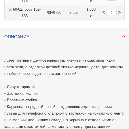
176
₽
р. 60-62, рост 182-
1 638
<
>
ЖИЛ730
2 шт.
188
₽
ОПИСАНИЕ
Жилет летний и демисезонный удлиненный из смесовой ткани
цвета хаки, с отделкой деталей тканью черного цвета, для защиты
от общих производственных загрязнений.
• Силуэт: прямой
• Застежка: молния
• Воротник: стойка
• Карманы: нагрудный левый с отделениями для канцелярии;
правый для телефона с клапаном с застежкой на контактную ленту
и на молнии; два нижних накладных кармана с отделениями с
клапанами с застежкой на контактную ленту, два на молнии