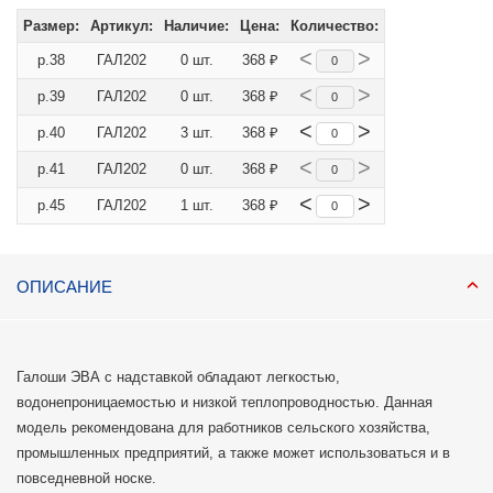
Размер:
Артикул:
Наличие:
Цена:
Количество:
<
>
р.38
ГАЛ202
0 шт.
368 ₽
<
>
р.39
ГАЛ202
0 шт.
368 ₽
<
>
р.40
ГАЛ202
3 шт.
368 ₽
<
>
р.41
ГАЛ202
0 шт.
368 ₽
<
>
р.45
ГАЛ202
1 шт.
368 ₽
ОПИСАНИЕ
Галоши ЭВА с надставкой обладают легкостью,
водонепроницаемостью и низкой теплопроводностью. Данная
модель рекомендована для работников сельского хозяйства,
промышленных предприятий, а также может использоваться и в
повседневной носке.