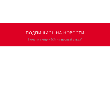
ПОДПИШИСЬ НА НОВОСТИ
Получи скидку 5% на первый заказ*
КАТАЛОГ
О НАС
Спецодежда
О нас
Спецобувь
Политика
конфиденциальности