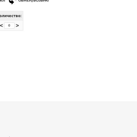
ДКИ
ОБМЕН/ВОЗВРАТ
оличество:
<
>