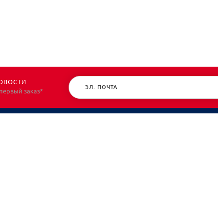
ОВОСТИ
 первый заказ*
КАТАЛОГ
О НАС
Спецодежда
О нас
Спецобувь
Политик
СИЗ
Контакт
Защита рук