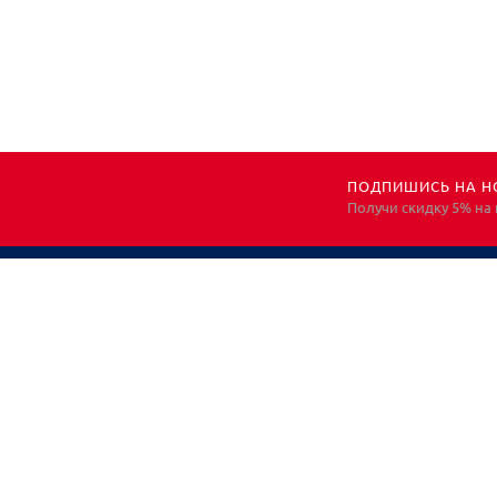
ПОДПИШИСЬ НА Н
Получи скидку 5% на
НЕОБХОДИМА
КОНСУЛЬТАЦИЯ?
ЗВОНИТЕ! ПОМОЖЕМ!
Все права защищены. Информация носит
исключительно информационный характер и не