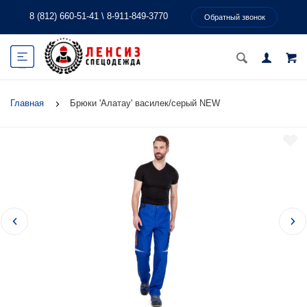
8 (812) 660-51-41
\
8-911-849-3770
Обратный звонок
Главная
Брюки 'Алатау' василек/серый NEW