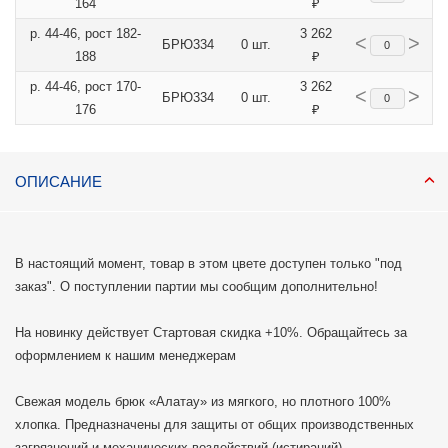
164
₽
р. 44-46, рост 182-
3 262
<
>
БРЮ334
0 шт.
188
₽
р. 44-46, рост 170-
3 262
<
>
БРЮ334
0 шт.
176
₽
ОПИСАНИЕ
В настоящий момент, товар в этом цвете доступен только "под
заказ". О поступлении партии мы сообщим дополнительно!
На новинку действует Стартовая скидка +10%. Обращайтесь за
оформлением к нашим менеджерам
Свежая модель брюк «Алатау» из мягкого, но плотного 100%
хлопка. Предназначены для защиты от общих производственных
загрязнений и механических воздействий (истираний).