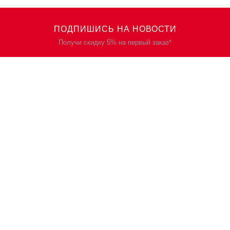
ПОДПИШИСЬ НА НОВОСТИ
Получи скидку 5% на первый заказ*
КАТАЛОГ
О НАС
Спецодежда
О нас
Спецобувь
Политика
конфиденциальности
СИЗ
Контакты
Защита рук
Планы/Знаки/Журналы