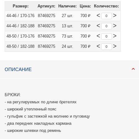
Размер:
Артикул:
Наличие:
Цена:
Количество:
<
>
44-46 / 170-176
87469275
27 шт.
700 ₽
<
>
44-46 / 182-188
87469275
13 шт.
700 ₽
<
>
48-50 / 170-176
87469275
73 шт.
700 ₽
<
>
48-50 / 182-188
87469275
24 шт.
700 ₽
ОПИСАНИЕ
БРЮКИ:
- на регулируемых по длине бретелях
- широкий утепленный пояс
- гульфик с застежкой на молнию и пуговицу
- два передних накладных кармана
- широкие шлевки под ремень