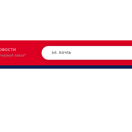
ОВОСТИ
 первый заказ*
КАТАЛОГ
О НАС
Спецодежда
О нас
Спецобувь
Политик
СИЗ
Контакт
Защита рук