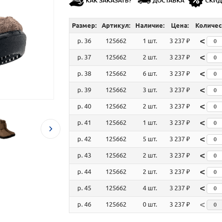
КАК ЗАКАЗАТЬ?
ДОСТАВКА
СКИ
Размер:
Артикул:
Наличие:
Цена:
Количес
<
р. 36
125662
1 шт.
3 237 ₽
<
р. 37
125662
2 шт.
3 237 ₽
<
р. 38
125662
6 шт.
3 237 ₽
<
р. 39
125662
3 шт.
3 237 ₽
<
р. 40
125662
2 шт.
3 237 ₽
<
р. 41
125662
1 шт.
3 237 ₽
<
р. 42
125662
5 шт.
3 237 ₽
<
р. 43
125662
2 шт.
3 237 ₽
<
р. 44
125662
2 шт.
3 237 ₽
<
р. 45
125662
4 шт.
3 237 ₽
<
р. 46
125662
0 шт.
3 237 ₽