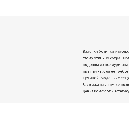
Валенки ботинки унисекс
этому отлично сохраняют
подошва из полиуретана н
практична: она не требуе
щетиной. Модель имеет у
Застежка на липучке поз
ценит комфорт и эстетику