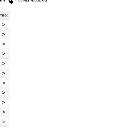
ДКИ
ОБМЕН/ВОЗВРАТ
тво:
>
>
>
>
>
>
>
>
>
>
>