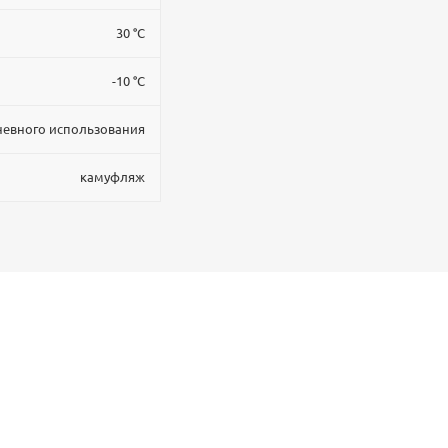
30 °C
-10 °C
невного использования
камуфляж