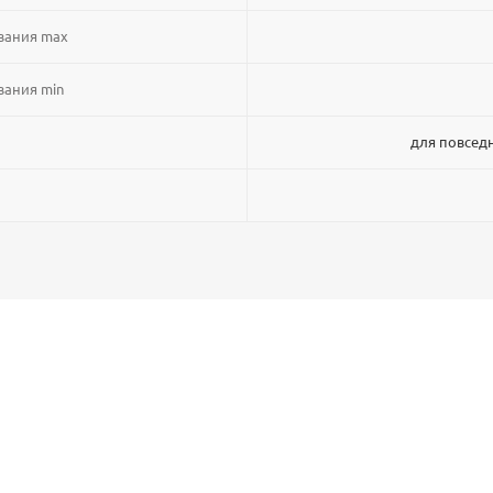
вания max
вания min
для повсед