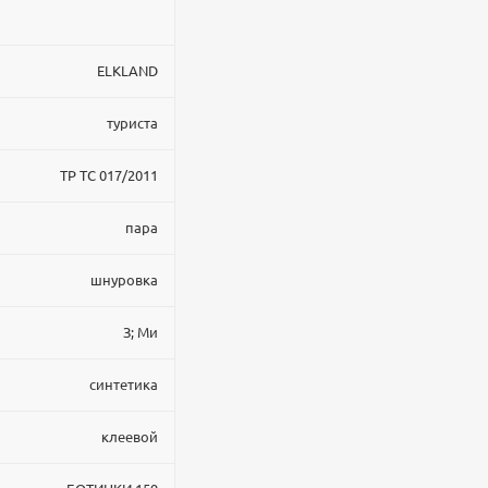
ELKLAND
туриста
ТР ТС 017/2011
пара
шнуровка
З; Ми
синтетика
клеевой