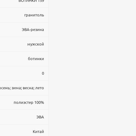
БОТИНКИ 159
гранитоль
ЭВА-резина
мужской
ботинки
0
осень; зима; весна; лето
полиэстер 100%
ЭВА
Китай