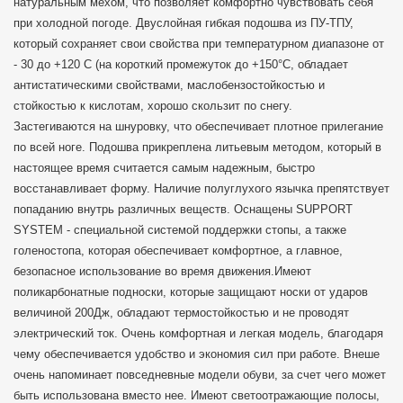
натуральным мехом, что позволяет комфортно чувствовать себя
при холодной погоде. Двуслойная гибкая подошва из ПУ-ТПУ,
который сохраняет свои свойства при температурном диапазоне от
- 30 до +120 С (на короткий промежуток до +150°С, обладает
антистатическими свойствами, маслобензостойкостью и
стойкостью к кислотам, хорошо скользит по снегу.
Застегиваются на шнуровку, что обеспечивает плотное прилегание
по всей ноге. Подошва прикреплена литьевым методом, который в
настоящее время считается самым надежным, быстро
восстанавливает форму. Наличие полуглухого язычка препятствует
попаданию внутрь различных веществ. Оснащены SUPPORT
SYSTEM - специальной системой поддержки стопы, а также
голеностопа, которая обеспечивает комфортное, а главное,
безопасное использование во время движения.Имеют
поликарбонатные подноски, которые защищают носки от ударов
величиной 200Дж, обладают термостойкостью и не проводят
электрический ток. Очень комфортная и легкая модель, благодаря
чему обеспечивается удобство и экономия сил при работе. Внеше
очень напоминает повседневные модели обуви, за счет чего может
быть использована вместо нее. Имеют светоотражающие полосы,