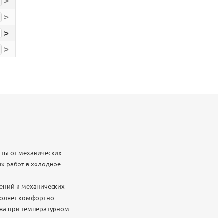
>
>
>
>
иты от механических
х работ в холодное
ений и механических
воляет комфортно
тва при температурном