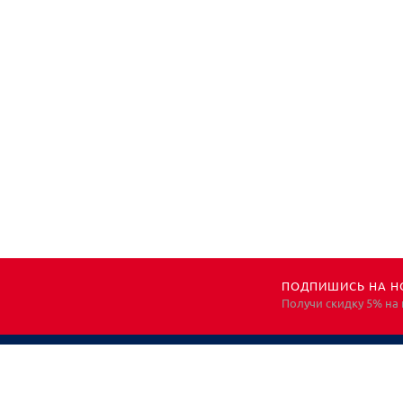
ПОДПИШИСЬ НА Н
Получи скидку 5% на
НЕОБХОДИМА