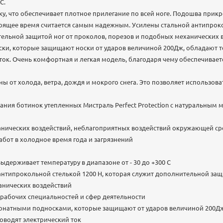
С.
ку, что обеспечивает плотное прилегание по всей ноге. Подошва при
оящее время считается самым надежным. Усилены стальной антипроко
тельной защитой ног от проколов, порезов и подобных механических
ки, которые защищают носки от ударов величиной 200Дж, обладают т
ток. Очень комфортная и легкая модель, благодаря чему обеспечивает
 от холода, ветра, дождя и мокрого снега. Это позволяет использова
ния ботинок утепленных Мистраль Perfect Protection с натуральным 
нических воздействий, неблагоприятных воздействий окружающей ср
бот в холодное время года и загрязнений
ыдерживает температуру в диапазоне от - 30 до +300 С
нтипрокольной стелькой 1200 Н, которая служит дополнительной защи
анических воздействий
рабочих специальностей и сфер деятельности
онатными подносками, которые защищают от ударов величиной 200Д
оводят электрический ток