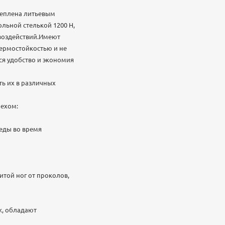
креплена литьевым
льной стелькой 1200 Н,
 воздействий.Имеют
ермостойкостью и не
ся удобство и экономия
ть их в различных
мехом:
еды во время
той ног от проколов,
ж, обладают