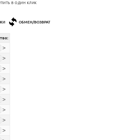
УПИТЬ В ОДИН КЛИК
ДКИ
ОБМЕН/ВОЗВРАТ
тво:
>
>
>
>
>
>
>
>
>