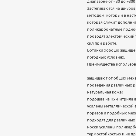
диапазоне от - 30 до +300 
Застегиваются на шнуров
методом, который в наст
которая служит дополни
поликарбонатные поднос
проводят электрический 
сил при работе.
Ботинки хорошо защищены
погодных условиях.
Преимущества использова
защищают от общих меха
проведения различных ра
натуральная кожа!
подошва из ПУ-Нитрила в
усилены металлической а
порезов и подобных мех
подходят для различных 
носки усилены поликарб
термостойкостью и не пр