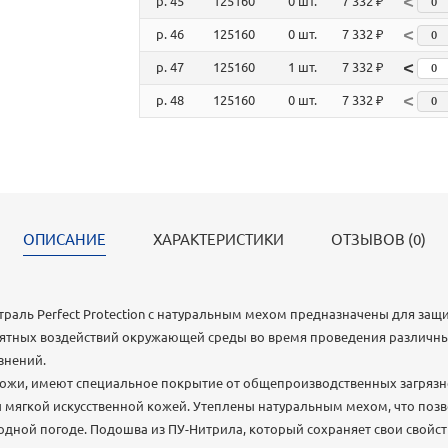
<
р. 45
125160
0 шт.
7 332 ₽
<
р. 46
125160
0 шт.
7 332 ₽
<
р. 47
125160
1 шт.
7 332 ₽
<
р. 48
125160
0 шт.
7 332 ₽
ОПИСАНИЕ
ХАРАКТЕРИСТИКИ
ОТЗЫВОВ (0)
раль Perfect Protection с натуральным мехом предназначены для защ
иятных воздействий окружающей среды во время проведения различны
язнений.
кожи, имеют специальное покрытие от общепроизводственных загрязн
 мягкой искусственной кожей. Утеплены натуральным мехом, что поз
лодной погоде. Подошва из ПУ-Нитрила, который сохраняет свои свойс