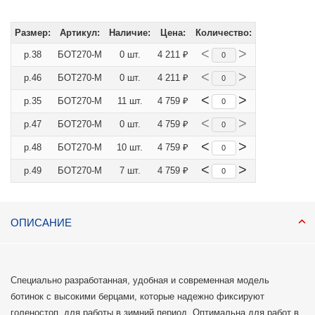
Размер:
Артикул:
Наличие:
Цена:
Количество:
<
>
р.38
БОТ270-М
0 шт.
4 211 ₽
<
>
р.46
БОТ270-М
0 шт.
4 211 ₽
<
>
р.35
БОТ270-М
11 шт.
4 759 ₽
<
>
р.47
БОТ270-М
0 шт.
4 759 ₽
<
>
р.48
БОТ270-М
10 шт.
4 759 ₽
<
>
р.49
БОТ270-М
7 шт.
4 759 ₽
ОПИСАНИЕ
Специально разработанная, удобная и современная модель
ботинок с высокими берцами, которые надежно фиксируют
голеностоп, для работы в зимний период. Оптимальна для работ в