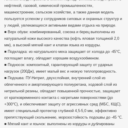
нефтяной, газовой, химической промышленностях,
машиностроении, сельском хозяйстве, а также данная модель
пользуется успехом у сотрудников силовых и охранных структур и
у людей, увлекающихся активными видами отдыха на природе.
■ Верх обуви: комбинированный, союзка и берец выполнены из
натуральной кожи высокого качества (юфть яловая толщиной 2,0
мм), а высокий мягкий кант и клапан языка из кордуры.
■ Подкладка: из натурального меха защищает от холода до -45°С,
поглощает влагу, обладает хорошим воздухообменом.
■ Подносок: композитный, гарантирующий защиту от ударных
нагрузок (200Дж), имеет малый вес и низкую теплопроводность.
■ Подошва: ПУ-Нитрил, двухслойная, внутренний слой из
облегченного и амортизирующего полиуретана, ходовой слой из
нитрильной резины, обладает повышенной прочностью, защищает
от кратковременного контакта с нагретыми поверхностями (до
+300°С), и обеспечивает защиту от агрессивных сред (МБС, КЩС),
имеет специальный протектор глубиной 4,5-5,0 мм, эффективно
препятствующий скольжению, морозостойкость подошвы до -45 °С.
■ Мягкий кант и язычок: выполнены из кордуры и дублированы