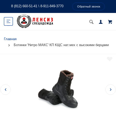
8 (812) 660-51-41
\
8-911-849-3770
Обратный звонок
Главная
Ботинки 'Нитро МАКС' КП КЩС нат.мех с высокими берцами