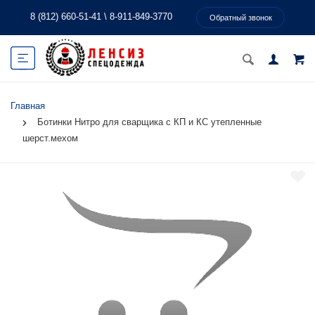
8 (812) 660-51-41
\
8-911-849-3770
Обратный звонок
Главная
Ботинки Нитро для сварщика с КП и КС утепленные
шерст.мехом