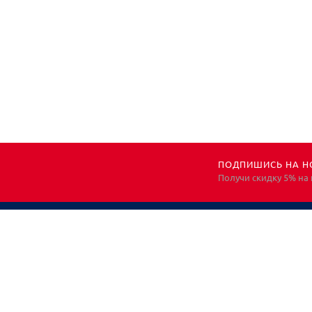
ПОДПИШИСЬ НА Н
Получи скидку 5% на
НЕОБХОДИМА
КОНСУЛЬТАЦИЯ?
ЗВОНИТЕ! ПОМОЖЕМ!