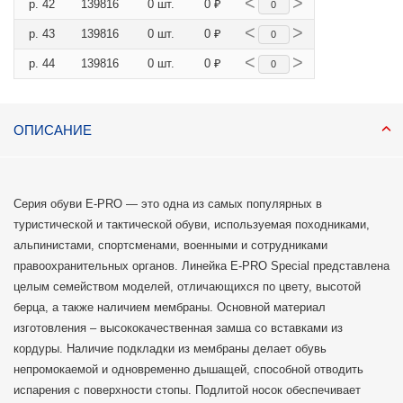
<
>
р. 42
139816
0 шт.
0 ₽
<
>
р. 43
139816
0 шт.
0 ₽
<
>
р. 44
139816
0 шт.
0 ₽
ОПИСАНИЕ
Серия обуви E-PRO — это одна из самых популярных в
туристической и тактической обуви, используемая походниками,
альпинистами, спортсменами, военными и сотрудниками
правоохранительных органов. Линейка E-PRO Special представлена
целым семейством моделей, отличающихся по цвету, высотой
берца, а также наличием мембраны. Основной материал
изготовления – высококачественная замша со вставками из
кордуры. Наличие подкладки из мембраны делает обувь
непромокаемой и одновременно дышащей, способной отводить
испарения с поверхности стопы. Подлитой носок обеспечивает