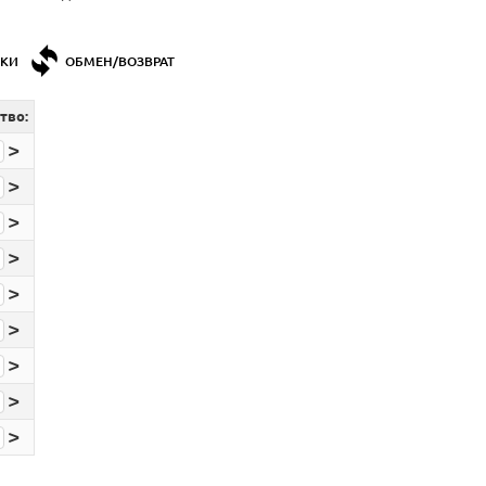
ДКИ
ОБМЕН/ВОЗВРАТ
тво:
>
>
>
>
>
>
>
>
>