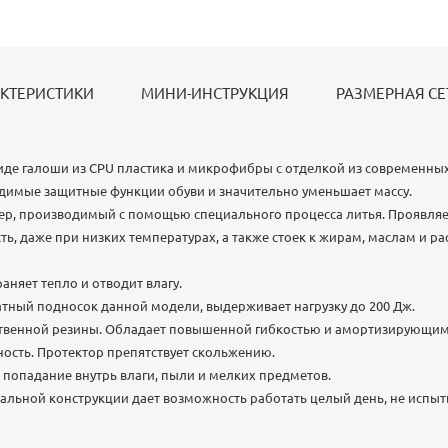
КТЕРИСТИКИ
МИНИ-ИНСТРУКЦИЯ
РАЗМЕРНАЯ СЕ
иде галоши из CPU пластика и микрофибры с отделкой из современны
димые защитные функции обуви и значительно уменьшает массу.
мер, производимый с помощью специального процесса литья. Проявля
ть, даже при низких температурах, а также стоек к жирам, маслам и р
аняет тепло и отводит влагу.
тный подносок данной модели, выдерживает нагрузку до 200 Дж.
твенной резины. Обладает повышенной гибкостью и амортизирующим
ность. Протектор препятствует скольжению.
 попадание внутрь влаги, пыли и мелких предметов.
альной конструкции дает возможность работать целый день, не испы