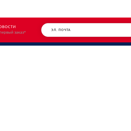
ОВОСТИ
 первый заказ*
КАТАЛОГ
О НАС
Спецодежда
О нас
Спецобувь
Политик
СИЗ
Контакт
Защита рук
Планы/Знаки/Журналы безопасности
Текстиль/Мягкий инвентарь