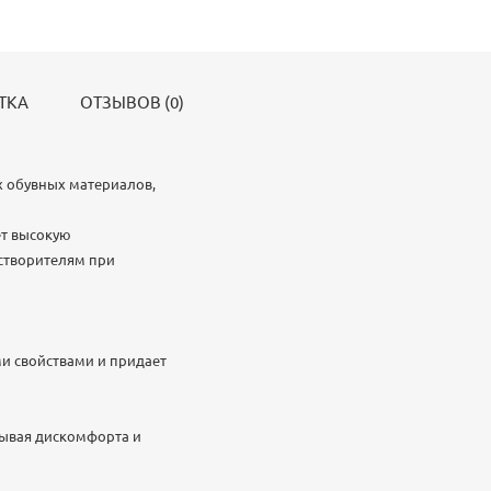
ТКА
ОТЗЫВОВ (0)
х обувных материалов,
ет высокую
астворителям при
и свойствами и придает
тывая дискомфорта и