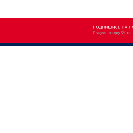
ПОДПИШИСЬ НА Н
Получи скидку 5% на
НЕОБХОДИМА
КОНСУЛЬТАЦИЯ?
ЗВОНИТЕ! ПОМОЖЕМ!
Все права защищены. Информация носит
исключительно информационный характер и не
является публичной офертой, определяемой
положениями ст. 437 ГК РФ. Для получения подробной
информации, обращайтесь к менеджерам*