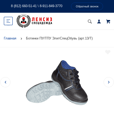
8 (812) 660-51-41
\
8-911-849-3770
Обратный звонок
Главная
Ботинки ПУ/ТПУ ЭлитСпецОбувь (арт.13/Т)