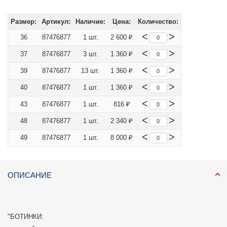
Размер:
Артикул:
Наличие:
Цена:
Количество:
<
>
36
87476877
1 шт.
2 600 ₽
<
>
37
87476877
3 шт.
1 360 ₽
<
>
39
87476877
13 шт.
1 360 ₽
<
>
40
87476877
1 шт.
1 360 ₽
<
>
43
87476877
1 шт.
816 ₽
<
>
48
87476877
1 шт.
2 340 ₽
<
>
49
87476877
1 шт.
8 000 ₽
ОПИСАНИЕ
"БОТИНКИ: