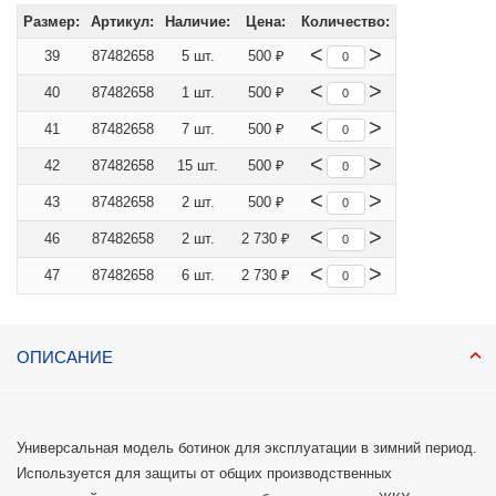
Размер:
Артикул:
Наличие:
Цена:
Количество:
<
>
39
87482658
5 шт.
500 ₽
<
>
40
87482658
1 шт.
500 ₽
<
>
41
87482658
7 шт.
500 ₽
<
>
42
87482658
15 шт.
500 ₽
<
>
43
87482658
2 шт.
500 ₽
<
>
46
87482658
2 шт.
2 730 ₽
<
>
47
87482658
6 шт.
2 730 ₽
ОПИСАНИЕ
Универсальная модель ботинок для эксплуатации в зимний период.
Используется для защиты от общих производственных