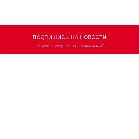
ПОДПИШИСЬ НА НОВОСТИ
Получи скидку 5% на первый заказ*
КАТАЛОГ
О НАС
Спецодежда
О нас
Спецобувь
Политика
конфиденциальности
СИЗ