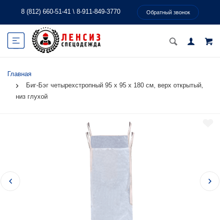
8 (812) 660-51-41
\
8-911-849-3770
Обратный звонок
Главная
Биг-Бэг четырехстропный 95 х 95 х 180 см, верх открытый,
низ глухой