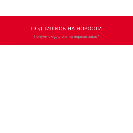
ПОДПИШИСЬ НА НОВОСТИ
Получи скидку 5% на первый заказ*
КАТАЛОГ
О НАС
Спецодежда
О нас
Спецобувь
Политика
конфиденциальности
СИЗ
Контакты
Защита рук