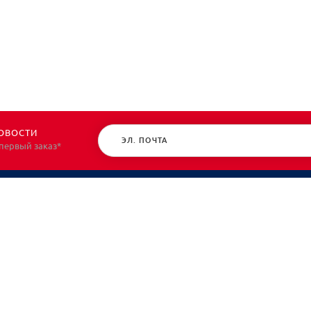
ОВОСТИ
 первый заказ*
КАТАЛОГ
О НАС
Спецодежда
О нас
Спецобувь
Политик
СИЗ
Контакт