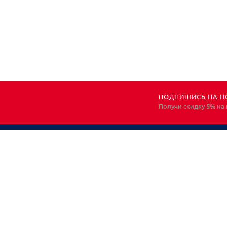
ПОДПИШИСЬ НА Н
Получи скидку 5% на
НЕОБХОДИМА
КОНСУЛЬТАЦИЯ?
ЗВОНИТЕ! ПОМОЖЕМ!
Все права защищены. Информация носит