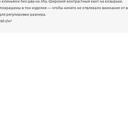
 клиньями без шва на лбу. Широкий контрастный кант на козырьке.
окрашены в тон изделия — чтобы ничего не отвлекало внимание от в
для регулировки размера.
60 г/м²