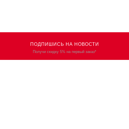
ПОДПИШИСЬ НА НОВОСТИ
Получи скидку 5% на первый заказ*
КАТАЛОГ
О НАС
Спецодежда
О нас
Спецобувь
Политика