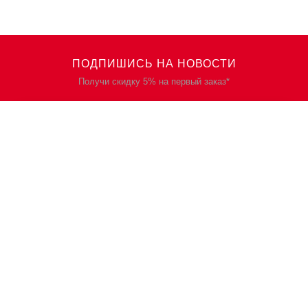
ПОДПИШИСЬ НА НОВОСТИ
Получи скидку 5% на первый заказ*
КАТАЛОГ
О НАС
Спецодежда
О нас
Спецобувь
Политика
конфиденциальности
СИЗ
Контакты
Защита рук