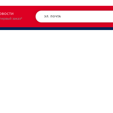
ОВОСТИ
 первый заказ*
КАТАЛОГ
О НАС
Спецодежда
О нас
Спецобувь
Политик
СИЗ
Контакт
Защита рук
Планы/Знаки/Журналы безопасности
Текстиль/Мягкий инвентарь
Хозтовары/Инвентарь/Мебель