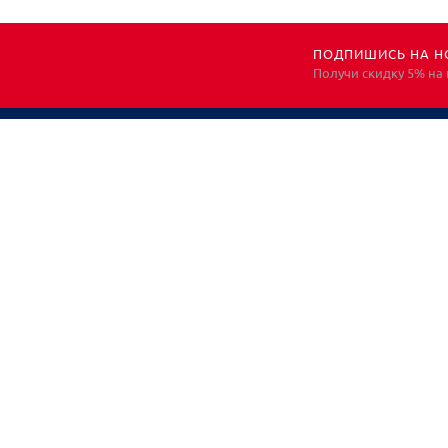
ПОДПИШИСЬ НА Н
Получи скидку 5% на
НЕОБХОДИМА
КОНСУЛЬТАЦИЯ?
ЗВОНИТЕ! ПОМОЖЕМ!
Все права защищены. Информация носит
исключительно информационный характер и не
является публичной офертой, определяемой
положениями ст. 437 ГК РФ. Для получения подробной
информации, обращайтесь к менеджерам*
© Компания ООО "ЛенСИЗ", 2019.