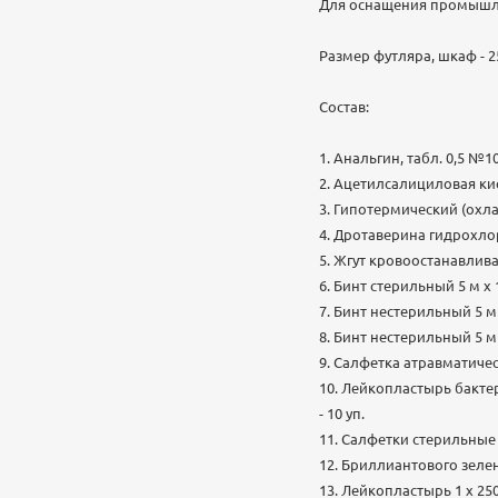
Для оснащения промышле
Размер футляра, шкаф - 
Состав:
1. Анальгин, табл. 0,5 №10 
2. Ацетилсалициловая кисл
3. Гипотермический (охла
4. Дротаверина гидрохлори
5. Жгут кровоостанавлива
6. Бинт стерильный 5 м х 1
7. Бинт нестерильный 5 м х
8. Бинт нестерильный 5 м х
9. Салфетка атравматичес
10. Лейкопластырь бакте
- 10 уп.
11. Салфетки стерильные 
12. Бриллиантового зелено
13. Лейкопластырь 1 х 250 