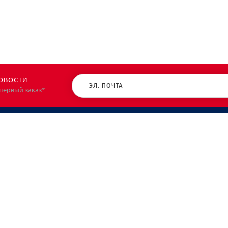
ОВОСТИ
 первый заказ*
КАТАЛОГ
О НАС
Спецодежда
О нас
Спецобувь
Политик
СИЗ
Контакт
Защита рук