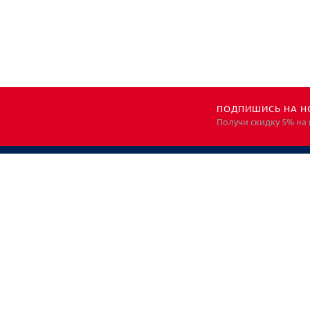
ПОДПИШИСЬ НА Н
Получи скидку 5% на
НЕОБХОДИМА
КОНСУЛЬТАЦИЯ?
ЗВОНИТЕ! ПОМОЖЕМ!
Все права защищены. Информация носит
исключительно информационный характер и не
является публичной офертой, определяемой