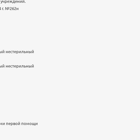
 учреждений.
 г. №262н
ный нестерильный
ный нестерильный
ками первой помощи