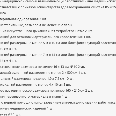
й медицинской само- и взаимопомощи работниками вне медицинских
ответствии с приказом Министерства здравоохранения РФ от 24.05.2024
2024
терильная одноразовая 2 шт.
нестерильные, размером не менее М 2 пары
ния искусственного дыхания «Рот-Устройство-Рот»* 2 шт.
ющий для остановки артериального кровотечения 1 шт.
нский размером не менее 5 м × 10 см или бинт фиксирующий эластич
0 см 4 шт.
нский размером не менее 7 м × 14 см или бинт фиксирующий эластич
4 см 4 шт.
стерильные размером не менее 16 × 13 см №10 2 уп.
ющий рулонный размером не менее 2 × 500 см 1 шт.
идный размером не менее 1,9 х 7,2 см 10 шт.
ицидный размером не менее 4 х 10 см 2 шт.
ое изотермическое размером не менее 160 × 210 см 2 шт.
ия перевязочного материала и ткани 1 шт.
нию первой помощи с использованием аптечки для оказания работни
нием медицинских изделий 1 шт.
нее А7 1 шт.